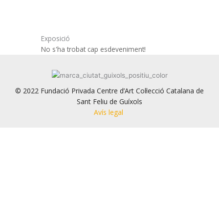
Vés
al
contingut
Exposició
No s'ha trobat cap esdeveniment!
© 2022 Fundació Privada Centre d’Art Col·lecció Catalana de
Sant Feliu de Guíxols
Avís legal